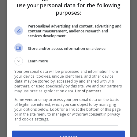
use your personal data for the following
in acqua fredda; quelle che crescono
purposes:
sopra terra necessitano invece di partire
Personalised advertising and content, advertising and
da acqua già bollente.
content measurement, audience research and
services development
Store and/or access information on a device
Montare l’albume a neve può sembrare un
compito semplice, tuttavia capire il
Learn more
Your personal data will be processed and information from
momento esatto per fermarsi non lo è
your device (cookies, unique identifiers, and other device
data) may be stored by, accessed by and shared with 319
altrettanto. Un trucco infallibile consiste
partners, or used specifically by this site. We and our partners
may use precise geolocation data.
List of partners.
nel
capovolgere la ciotola: se l’albume
Some vendors may process your personal data on the basis
of legitimate interest, which you can object to by managing
montato non scivola via, allora ha
your options below. Look for a link at the bottom of this page
or in the site menu to manage or withdraw consent in privacy
raggiunto la consistenza ideale.
and cookie settings.
Tagliare le cipolle
richiede tempo e