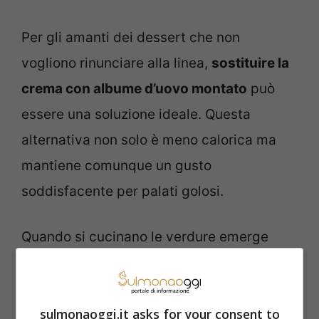
Per gli amanti dei dessert che non
vogliono rinunciare alla linea,
sostituire la
crema con albume d’uovo montato
può
essere una soluzione ideale. Questa
alternativa non solo è meno calorica ma
mantiene comunque un gusto
soddisfacente per palati golosi.
Quando si cucinano le verdure emerge
sempre il dubbio: partire con acqua fredda
o calda? La regola è semplice:
verdure
sulmonaoggi.it asks for your consent to
che crescono sotto terra vanno immerse