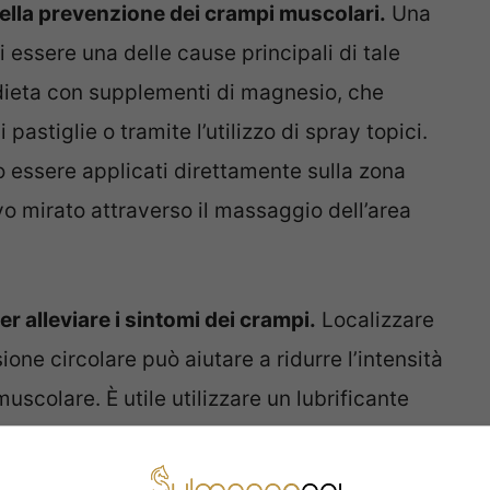
nella prevenzione dei crampi muscolari.
Una
 essere una delle cause principali di tale
a dieta con supplementi di magnesio, che
astiglie o tramite l’utilizzo di spray topici.
 essere applicati direttamente sulla zona
vo mirato attraverso il massaggio dell’area
r alleviare i sintomi dei crampi.
Localizzare
ione circolare può aiutare a ridurre l’intensità
muscolare. È utile utilizzare un lubrificante
fiche per facilitare il movimento delle mani
l trattamento.