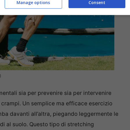
Manage options
Consent
)
ntali sia per prevenire sia per intervenire
ei crampi. Un semplice ma efficace esercizio
ba davanti all’altra, piegando leggermente le
i al suolo. Questo tipo di stretching