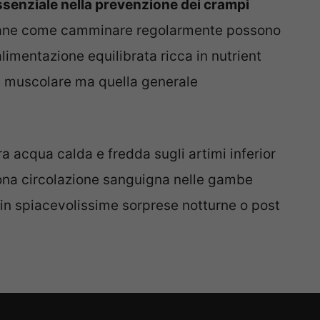
essenziale nella prevenzione dei crampi
diane come camminare regolarmente possono
’alimentazione equilibrata ricca in nutrient
te muscolare ma quella generale
ra acqua calda e fredda sugli artimi inferior
uona circolazione sanguigna nelle gambe
i in spiacevolissime sorprese notturne o post