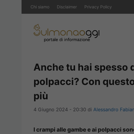
Vai
Chi siamo
Disclaimer
Privacy Policy
al
contenuto
Anche tu hai spesso d
polpacci? Con questo
più
4 Giugno 2024 - 20:30
di
Alessandro Fabian
I crampi alle gambe e ai polpacci so