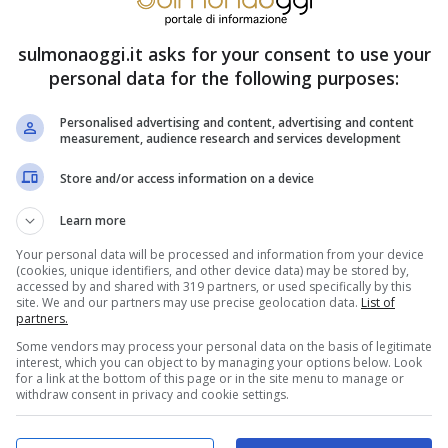
sulmonaoggi.it asks for your consent to use your
ggio
si possono utilizzare strumenti come
personal data for the following purposes:
, nota come “strumentazione”, consiste
Personalised advertising and content, advertising and content
con lo strumento lungo il muscolo, in modo da
measurement, audience research and services development
e sanguigna nella zona trattata.
Store and/or access information on a device
Learn more
Your personal data will be processed and information from your device
(cookies, unique identifiers, and other device data) may be stored by,
accessed by and shared with 319 partners, or used specifically by this
site. We and our partners may use precise geolocation data.
List of
partners.
Some vendors may process your personal data on the basis of legitimate
interest, which you can object to by managing your options below. Look
for a link at the bottom of this page or in the site menu to manage or
withdraw consent in privacy and cookie settings.