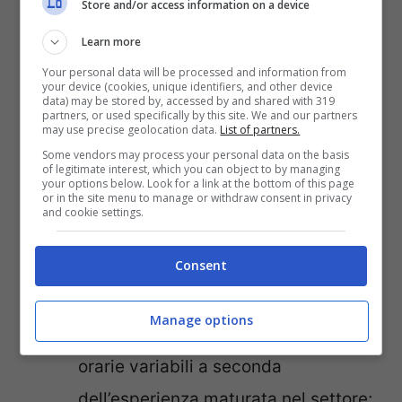
Store and/or access information on a device
esempio di artigianato) oppure Amazon
Learn more
(se vend i prodotti alimentari).
Your personal data will be processed and information from
your device (cookies, unique identifiers, and other device
data) may be stored by, accessed by and shared with 319
La domanda sorge spontanea:
quanto
partners, or used specifically by this site. We and our partners
may use precise geolocation data.
List of partners.
posso guadagnare con il lavoro online?
Some vendors may process your personal data on the basis
of legitimate interest, which you can object to by managing
La risposta dipende ovviamente dal tipo di
your options below. Look for a link at the bottom of this page
or in the site menu to manage or withdraw consent in privacy
attività che decidi d’intraprendere e dalle
and cookie settings.
tue capacità. In linea generale possiamo
Consent
dire che:
Manage options
I freelance possono fissarsi tariffe
orarie variabili a seconda
dell’esperienza maturata nel settore;