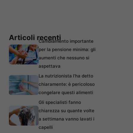
Articoli recenti
Cambiamento importante
per la pensione minima: gli
aumenti che nessuno si
aspettava
La nutrizionista l’ha detto
chiaramente: è pericoloso
congelare questi alimenti
Gli specialisti fanno
chiarezza su quante volte
a settimana vanno lavati i
capelli