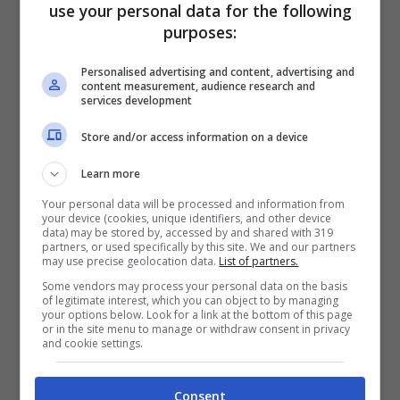
use your personal data for the following
rendendo il processo semplice e diretto.
purposes:
Non sarà necessario presentare alcuna
Personalised advertising and content, advertising and
domanda specifica per ricevere il bonus;
content measurement, audience research and
services development
sarà compito dei datori di lavoro
Store and/or access information on a device
identificare i beneficiari all’interno della
propria forza lavoro.
Learn more
Your personal data will be processed and information from
your device (cookies, unique identifiers, and other device
Questo sostegno economico è concepito
data) may be stored by, accessed by and shared with 319
partners, or used specifically by this site. We and our partners
may use precise geolocation data.
List of partners.
come una misura “una tantum”
, ovvero
Some vendors may process your personal data on the basis
non verrà rinnovata negli anni successivi.
of legitimate interest, which you can object to by managing
your options below. Look for a link at the bottom of this page
Si inserisce all’interno delle politiche di
or in the site menu to manage or withdraw consent in privacy
and cookie settings.
welfare aziendale che mirano a migliorare
le condizioni dei lavoratori attraverso
Consent