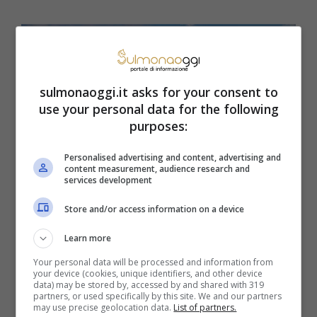
sulmonaoggi.it asks for your consent to
use your personal data for the following
purposes:
Personalised advertising and content, advertising and
content measurement, audience research and
services development
Store and/or access information on a device
Comune Avezzano, l’agevolazione (SulmonaOggi.it)
Learn more
Per accedere al beneficio economico,
le
Your personal data will be processed and information from
your device (cookies, unique identifiers, and other device
data) may be stored by, accessed by and shared with 319
famiglie dovranno presentare un ISEE non
partners, or used specifically by this site. We and our partners
may use precise geolocation data.
List of partners.
superiore ai 24mila euro.
Il Comune ha