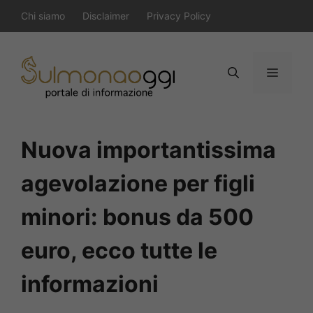
Vai
Chi siamo
Disclaimer
Privacy Policy
al
contenuto
Menu
Nuova importantissima
agevolazione per figli
minori: bonus da 500
euro, ecco tutte le
informazioni