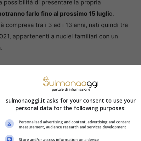
 possibilità di presentare la propria
potranno farlo fino al prossimo 15 lugli
o.
à compresa tra i 3 ed i 13 anni, nati quindi tra
021, appartenenti a nuclei familiari con un
.
omagna: un’opportunità da
sulmonaoggi.it asks for your consent to use your
o” mira a
offrire sostegno ai genitori
personal data for the following purposes:
 attività che limitano la possibilità di
Personalised advertising and content, advertising and content
ante l’estate.
Il contributo è destinato alla
measurement, audience research and services development
equenza dei centri estivi, fornendo così una
Store and/or access information on a device