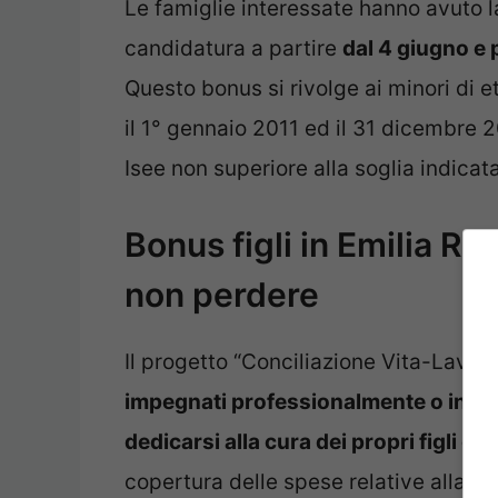
Le famiglie interessate hanno avuto la
candidatura a partire
dal 4 giugno e 
Questo bonus si rivolge ai minori di et
il 1° gennaio 2011 ed il 31 dicembre 2
Isee non superiore alla soglia indicata
Bonus figli in Emilia R
non perdere
Il progetto “Conciliazione Vita-Lavor
impegnati professionalmente o in altre
dedicarsi alla cura dei propri figli dur
copertura delle spese relative alla fr