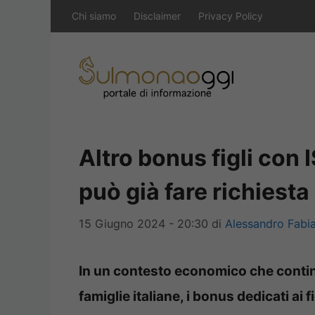
Vai
Chi siamo
Disclaimer
Privacy Policy
al
contenuto
Altro bonus figli con 
può già fare richiesta
15 Giugno 2024 - 20:30
di
Alessandro Fabia
In un contesto economico che continu
famiglie italiane, i bonus dedicati ai