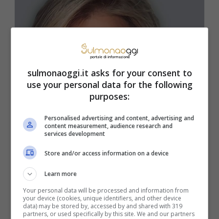
sulmonaoggi.it asks for your consent to
use your personal data for the following
purposes:
Personalised advertising and content, advertising and
content measurement, audience research and
services development
Tina Cipollari tronista? (Instagram @tinacipollariofficial)
SulmonaOggi.it
Store and/or access information on a device
Learn more
Ma cosa spingerebbe Maria De Filippi a
Your personal data will be processed and information from
compiere una mossa così audace?
Da
your device (cookies, unique identifiers, and other device
data) may be stored by, accessed by and shared with 319
sempre attenta alle dinamiche interne al
partners, or used specifically by this site. We and our partners