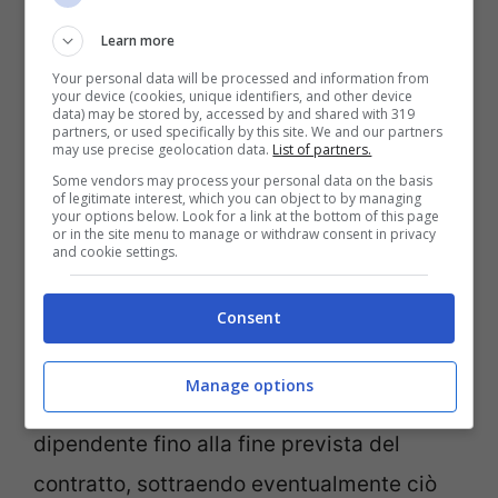
Learn more
Your personal data will be processed and information from
your device (cookies, unique identifiers, and other device
Soldi per i lavoratori licenziati (SulmonaOggi.it)
data) may be stored by, accessed by and shared with 319
partners, or used specifically by this site. We and our partners
may use precise geolocation data.
List of partners.
Qualora un datore di lavoro proceda al
Some vendors may process your personal data on the basis
of legitimate interest, which you can object to by managing
licenziamento senza una valida giusta
your options below. Look for a link at the bottom of this page
or in the site menu to manage or withdraw consent in privacy
causa prima della scadenza naturale del
and cookie settings.
termine contrattuale stabilito, si espone al
Consent
rischio di dover risarcire il lavoratore.
Il
risarcimento corrisponde all’ammontare
Manage options
delle retribuzioni che sarebbero dovute al
dipendente fino alla fine prevista del
contratto, sottraendo eventualmente ciò