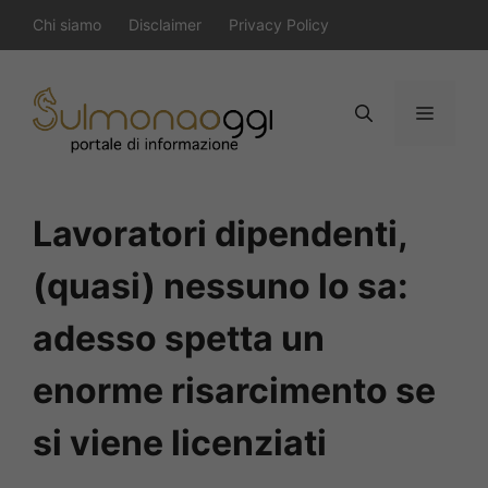
Vai
Chi siamo
Disclaimer
Privacy Policy
al
contenuto
Menu
Lavoratori dipendenti,
(quasi) nessuno lo sa:
adesso spetta un
enorme risarcimento se
si viene licenziati