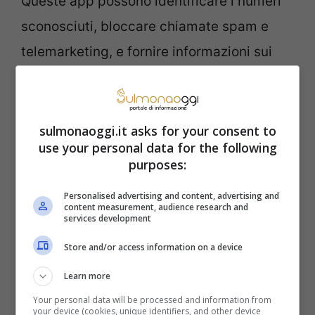
Queste app possono identificare i numeri
sconosciuti, bloccare chiamate spam e
telemarketing, e fornire informazioni sui
chiamanti.
Configura la tua lista di blocco
: La
sulmonaoggi.it asks for your consent to
use your personal data for the following
maggior parte delle app di blocco delle
purposes:
chiamate ti permette di creare una lista di
Personalised advertising and content, advertising and
numeri che vuoi bloccare. Puoi aggiungere
content measurement, audience research and
services development
manualmente i numeri indesiderati o
Store and/or access information on a device
utilizzare l’opzione “blocca numeri
sconosciuti” per bloccare tutte le chiamate
Learn more
da numeri non presenti nella tua rubrica.
Your personal data will be processed and information from
your device (cookies, unique identifiers, and other device