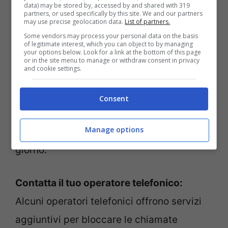
data) may be stored by, accessed by and shared with 319
partners, or used specifically by this site. We and our partners
Utilizza la funzione “Non disturbare”:
La
may use precise geolocation data.
List of partners.
Some vendors may process your personal data on the basis
funzione “Non disturbare” su Android ti
of legitimate interest, which you can object to by managing
your options below. Look for a link at the bottom of this page
permette di silenziare tutte le chiamate e
or in the site menu to manage or withdraw consent in privacy
and cookie settings.
le notifiche, tranne quelle dei contatti
preferiti. Puoi configurare questa funzione
Consent
in modo che sia attiva durante determinate
Manage options
ore del giorno o per tutta la durata del
giorno.
Contatta il tuo operatore telefonico:
Alcuni operatori telefonici offrono servizi
aggiuntivi per bloccare le chiamate