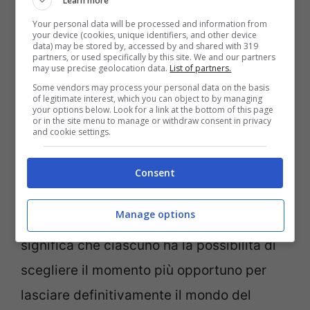
Learn more
Your personal data will be processed and information from
your device (cookies, unique identifiers, and other device
data) may be stored by, accessed by and shared with 319
partners, or used specifically by this site. We and our partners
may use precise geolocation data.
List of partners.
Pensione cosa fare? (SulmonaOggi.it)
Some vendors may process your personal data on the basis
of legitimate interest, which you can object to by managing
your options below. Look for a link at the bottom of this page
Un aspetto fondamentale da considerare è
or in the site menu to manage or withdraw consent in privacy
and cookie settings.
che
aver maturato i requisiti per accedere
a una prestazione previdenziale non
Consent
obbliga il lavoratore ad andare in
Manage options
pensione immediatamente.
Questo
significa che ciascuno ha la possibilità di
scegliere il momento più opportuno per
lasciare definitivamente il mondo del