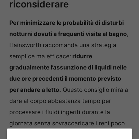
riconsiderare
Per minimizzare le probabilità di disturbi
notturni dovuti a frequenti visite al bagno
,
Hainsworth raccomanda una strategia
semplice ma efficace:
ridurre
gradualmente l’assunzione di liquidi nelle
due ore precedenti il momento previsto
per andare a letto.
Questo consiglio mira a
dare al corpo abbastanza tempo per
processare i fluidi ingeriti durante la
giornata senza sovraccaricare i reni poco
prima del riposo notturno.