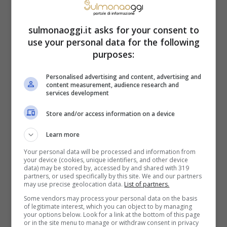
sulmonaoggi.it asks for your consent to
use your personal data for the following
purposes:
Personalised advertising and content, advertising and
content measurement, audience research and
services development
Store and/or access information on a device
Learn more
Your personal data will be processed and information from
your device (cookies, unique identifiers, and other device
data) may be stored by, accessed by and shared with 319
Acqua prima di andare a letto (SulmonaOggi.it)
partners, or used specifically by this site. We and our partners
may use precise geolocation data.
List of partners.
Some vendors may process your personal data on the basis
Capire quando e quanto bere è tanto
of legitimate interest, which you can object to by managing
your options below. Look for a link at the bottom of this page
importante quanto riconoscere i segnali
or in the site menu to manage or withdraw consent in privacy