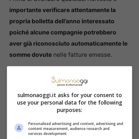
importante verificare attentamente la
propria bolletta dell’anno interessato
poiché alcune compagnie potrebbero
aver già riconosciuto automaticamente le
somme dovute
nelle fatture emesse.
Qualora si fosse tra gli aventi diritto al
rimborso è consigliabile contattare
sulmonaoggi.it asks for your consent to
direttamente l’azienda fornitrice per
use your personal data for the following
segnalare il problema.
purposes:
Personalised advertising and content, advertising and
content measurement, audience research and
services development