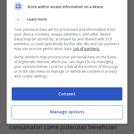
Store and/or access information on a device
Learn more
Your personal data will be processed and information from
your device (cookies, unique identifiers, and other device
data) may be stored by, accessed by and shared with 319
partners, or used specifically by this site. We and our partners
may use precise geolocation data.
List of partners.
Rimborso bollette (Sulmonaoggi.it)
Some vendors may process your personal data on the basis
of legitimate interest, which you can object to by managing
your options below. Look for a link at the bottom of this page
or in the site menu to manage or withdraw consent in privacy
La questione non riguarda pochi individui;
and cookie settings.
oltre ai già citati 600 mila aventi diritto
Consent
individuati dall’Antitrust vi sono anche
circa quattro milioni di famiglie
Manage options
identificate
dalle associazioni dei
consumatori come potenziali beneficiari