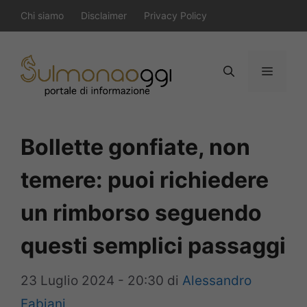
Vai
Chi siamo
Disclaimer
Privacy Policy
al
contenuto
Menu
Bollette gonfiate, non
temere: puoi richiedere
un rimborso seguendo
questi semplici passaggi
23 Luglio 2024 - 20:30
di
Alessandro
Fabiani