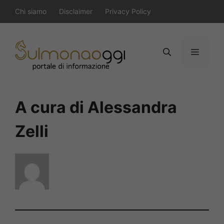
Vai
Chi siamo
Disclaimer
Privacy Policy
al
contenuto
Menu
A cura di Alessandra
Zelli