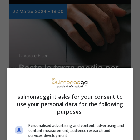
22 Marzo 2024 - 18:00
Lavoro e Fisco
Basta la terza media per
partecipare a questo
concorso
sulmonaoggi.it asks for your consent to
use your personal data for the following
importantissimo che
purposes:
scade tra poco
Personalised advertising and content, advertising and
content measurement, audience research and
services development