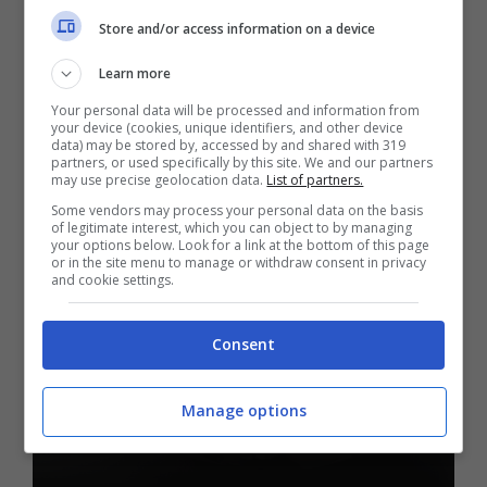
Store and/or access information on a device
21 Marzo 2024 - 14:30
Learn more
Your personal data will be processed and information from
your device (cookies, unique identifiers, and other device
data) may be stored by, accessed by and shared with 319
partners, or used specifically by this site. We and our partners
may use precise geolocation data.
List of partners.
Curiosità
Some vendors may process your personal data on the basis
Proprio questo è il
of legitimate interest, which you can object to by managing
your options below. Look for a link at the bottom of this page
or in the site menu to manage or withdraw consent in privacy
pranzo economico e
and cookie settings.
veloce da preparare se
Consent
non hai mai tempo di
Manage options
cucinare