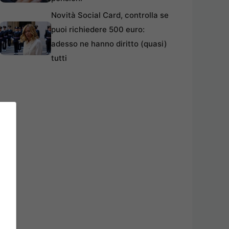
Novità Social Card, controlla se
puoi richiedere 500 euro:
adesso ne hanno diritto (quasi)
tutti