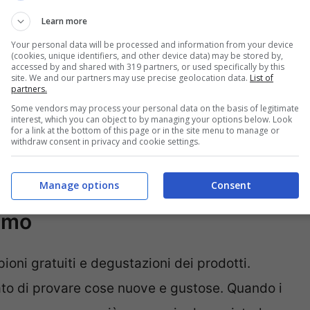
creano un senso di urgenza che spinge i
Learn more
anto avrebbero fatto altrimenti. Anche quando
Your personal data will be processed and information from your device
(cookies, unique identifiers, and other device data) may be stored by,
a, il potenziale risparmio convince spesso i
accessed by and shared with 319 partners, or used specifically by this
site. We and our partners may use precise geolocation data.
List of
partners.
ltre, i programmi di fedeltà e le carte sconto
Some vendors may process your personal data on the basis of legitimate
e al supermercato per ulteriori acquisti,
interest, which you can object to by managing your options below. Look
for a link at the bottom of this page or in the site menu to manage or
iva nel tempo.
withdraw consent in privacy and cookie settings.
ì che i supermercati ti
Manage options
Consent
simo
pioni gratuiti e degustazioni dei prodotti.
nato di provare cose nuove e gustose. Quando i