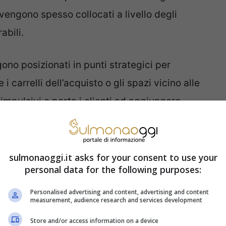
i vengono spesso collocati a livello degli
abili.
ngono posizionati in punti strategici per
 i carrelli dell’acquisto o gli spazi vicino alle
impulsivi e porta i clienti ad aggiungere
tando così la spesa totale.
bero essere tenuti d’occhio
sulmonaoggi.it asks for your consent to use your
personal data for the following purposes:
zioni e sconti per attirare i clienti e far loro
Personalised advertising and content, advertising and content
measurement, audience research and services development
2 e Ottieni il Terzo Gratis” o “Sconti del
no occasioni troppo vantaggiose per essere
Store and/or access information on a device