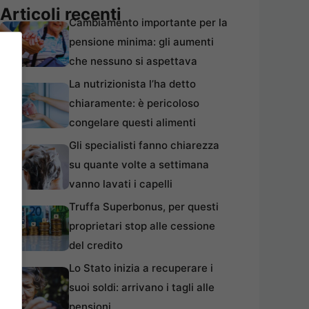
Articoli recenti
Cambiamento importante per la
pensione minima: gli aumenti
che nessuno si aspettava
La nutrizionista l’ha detto
chiaramente: è pericoloso
congelare questi alimenti
Gli specialisti fanno chiarezza
su quante volte a settimana
vanno lavati i capelli
Truffa Superbonus, per questi
proprietari stop alle cessione
del credito
Lo Stato inizia a recuperare i
suoi soldi: arrivano i tagli alle
pensioni