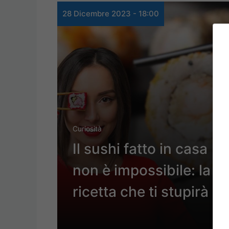
28 Dicembre 2023 - 18:00
Curiosità
Il sushi fatto in casa
non è impossibile: la
ricetta che ti stupirà