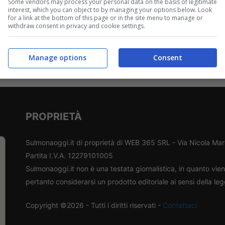
Some vendors may process your personal data on the basis of legitimate
interest, which you can object to by managing your options below. Look
for a link at the bottom of this page or in the site menu to manage or
withdraw consent in privacy and cookie settings.
Manage options
Consent
PROPRIETÀ
Sulmonaoggi.it di proprietà di WEB 365 SRL - Via Nicola Ma
Partita I.V.A. 12279101005
Sulmonaoggi.it non è una testata giornalistica, in quanto vi
pertanto considerarsi un prodotto editoriale ai sensi della le
Copyright ©2026 - Tutti i diritti riservati -
Contattaci