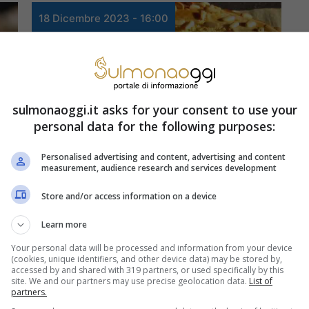
18 Dicembre 2023 - 16:00
sulmonaoggi.it asks for your consent to use your
personal data for the following purposes:
Curiosità
Personalised advertising and content, advertising and content
Torta della nonna, la
measurement, audience research and services development
ricetta facile (ed
Store and/or access information on a device
economica) che si
Learn more
Your personal data will be processed and information from your device
prepara in 10 minuti
(cookies, unique identifiers, and other device data) may be stored by,
accessed by and shared with 319 partners, or used specifically by this
site. We and our partners may use precise geolocation data.
List of
partners.