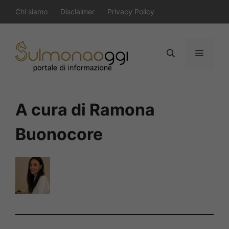
Vai
Chi siamo
Disclaimer
Privacy Policy
al
contenuto
Menu
A cura di Ramona
Buonocore