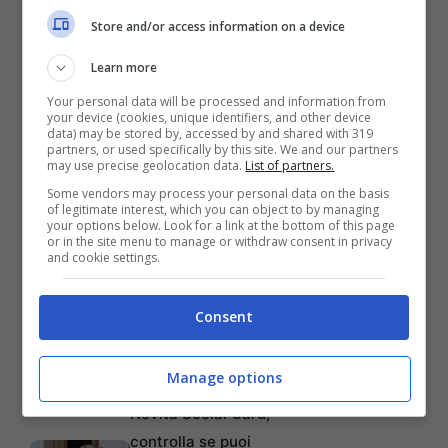
La nutrizionista l’ha detto
Store and/or access information on a device
chiaramente: è pericoloso
congelare questi alimenti
Learn more
Gli specialisti fanno
Your personal data will be processed and information from
your device (cookies, unique identifiers, and other device
chiarezza su quante volte
data) may be stored by, accessed by and shared with 319
a settimana vanno lavati i
partners, or used specifically by this site. We and our partners
may use precise geolocation data.
List of partners.
capelli
Some vendors may process your personal data on the basis
Truffa Superbonus, per
of legitimate interest, which you can object to by managing
your options below. Look for a link at the bottom of this page
questi proprietari stop alle
or in the site menu to manage or withdraw consent in privacy
and cookie settings.
cessione del credito
Lo Stato inizia a
Consent
recuperare i suoi soldi:
arrivano i tagli alle
Manage options
pensioni
Novità Social Card,
controlla se puoi