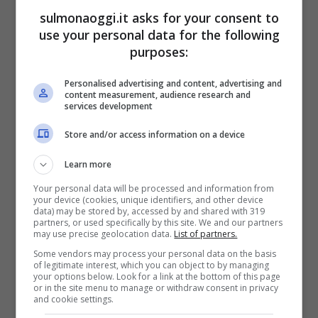
capelli
ma sul palmo della mano dove
sulmonaoggi.it asks for your consent to
use your personal data for the following
andrà frizionato con poca acqua e solo
purposes:
successivamente passato sulla cute.
Personalised advertising and content, advertising and
Questa andrà massaggiata con i
content measurement, audience research and
services development
polpastrelli. Quanto ai capelli non serve
Store and/or access information on a device
strofinarli con il prodotto perché questo
passaggio tende a seccarli.
Learn more
Your personal data will be processed and information from
your device (cookies, unique identifiers, and other device
Basta infatti lavare la cute per far sì che lo
data) may be stored by, accessed by and shared with 319
partners, or used specifically by this site. We and our partners
may use precise geolocation data.
List of partners.
shampoo scenda e vada da solo fino alle
Some vendors may process your personal data on the basis
punte, lavandole per quello che serve. La
of legitimate interest, which you can object to by managing
your options below. Look for a link at the bottom of this page
parte sulla quale concentrarsi è infatti la
or in the site menu to manage or withdraw consent in privacy
and cookie settings.
cute dalla quale andranno rimosse le