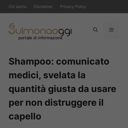
Vai
Chi siamo
Disclaimer
Privacy Policy
al
contenuto
Menu
Shampoo: comunicato
medici, svelata la
quantità giusta da usare
per non distruggere il
capello