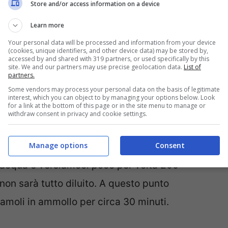
Store and/or access information on a device
e non ha proprietà disinfettanti o
Learn more
Your personal data will be processed and information from your device
(cookies, unique identifiers, and other device data) may be stored by,
tracci sporchi, ma
accessed by and shared with 319 partners, or used specifically by this
site. We and our partners may use precise geolocation data.
List of
partners.
Some vendors may process your personal data on the basis of legitimate
interest, which you can object to by managing your options below. Look
for a link at the bottom of this page or in the site menu to manage or
isinfezione di spugne e stracci sporchi,
withdraw consent in privacy and cookie settings.
, un alleato prezioso nelle pulizie domestiche.
Manage options
Consent
d’acqua e versiamoci poco per volta 200
non sarà tutto diluito. A questo punto
amoli in ammollo per circa 30 minuti.