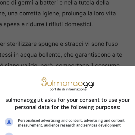
one di germi a batteri e nella tutela della
e, una corretta igiene, prolunga la loro vita
 spesa e ridurre i rifiuti domestici.
er sterilizzare spugne e stracci vi sono l’uso
tessi in acqua bollente, che garantiscono alte
é siano valide, però, comportano il consumo
na (un altro disinfettante potentissimo)
sulmonaoggi.it asks for your consent to use your
osto aggressiva come soluzione. E c’è chi
personal data for the following purposes:
tuazioni non è molto efficace. L’acido acetico,
Personalised advertising and content, advertising and content
measurement, audience research and services development
 naturale
contro gli insetti, ma si tratta