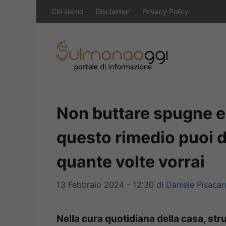
Vai
Chi siamo
Disclaimer
Privacy Policy
al
contenuto
Non buttare spugne e
questo rimedio puoi dis
quante volte vorrai
13 Febbraio 2024 - 12:30
di
Daniele Pisaca
Nella cura quotidiana della casa, st