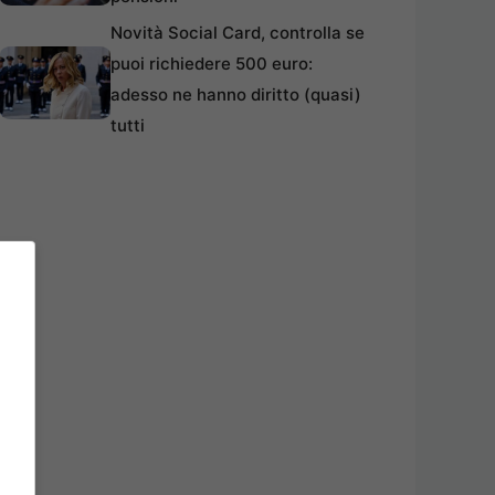
Novità Social Card, controlla se
puoi richiedere 500 euro:
adesso ne hanno diritto (quasi)
tutti