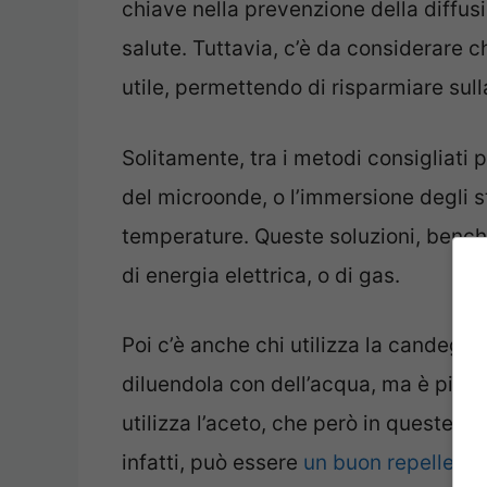
chiave nella prevenzione della diffusi
salute. Tuttavia, c’è da considerare ch
utile, permettendo di risparmiare sulla
Solitamente, tra i metodi consigliati p
del microonde, o l’immersione degli s
temperature. Queste soluzioni, bench
di energia elettrica, o di gas.
Poi c’è anche chi utilizza la candeggi
diluendola con dell’acqua, ma è piutt
utilizza l’aceto, che però in queste si
infatti, può essere
un buon repellente