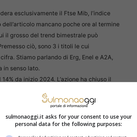
dera esclusivamente il Ftse Mib, l’indice
o dell’articolo mancano poche ore al termine
cui il grosso del trend bimestrale può
emesso ciò, sono 3 i titoli le cui
ifra. Stiamo parlando di Erg, Enel e A2A,
a in senso lato.
el 14% da inizio 2024. L’azione ha chiuso il
cambia di mano sul mercato al prezzo di
el 12,69% in due mesi. Qui il prezzo si è
 all’attuale 5,89 €. Infine, ecco A2A, che ha
sulmonaoggi.it asks for your consent to use your
 € in 60 giorni di calendario civile (–10,11%).
personal data for the following purposes: