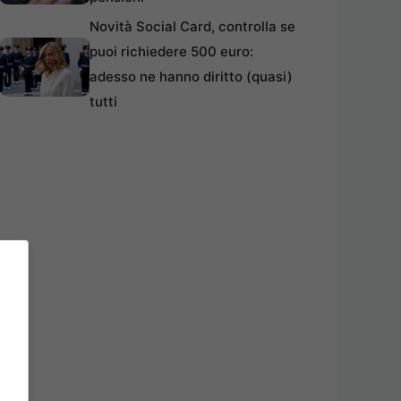
Novità Social Card, controlla se
puoi richiedere 500 euro:
adesso ne hanno diritto (quasi)
tutti