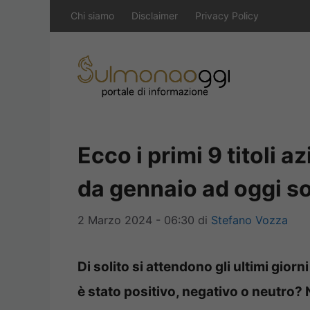
Vai
Chi siamo
Disclaimer
Privacy Policy
al
contenuto
Ecco i primi 9 titoli a
da gennaio ad oggi so
2 Marzo 2024 - 06:30
di
Stefano Vozza
Di solito si attendono gli ultimi giorni
è stato positivo, negativo o neutro? N