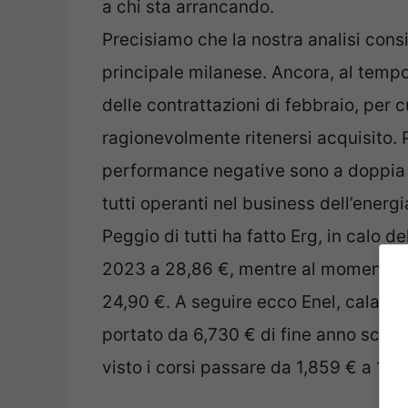
a chi sta arrancando.
Precisiamo che la nostra analisi consi
principale milanese. Ancora, al temp
delle contrattazioni di febbraio, per 
ragionevolmente ritenersi acquisito. Pr
performance negative sono a doppia c
tutti operanti nel business dell’energi
Peggio di tutti ha fatto Erg, in calo d
2023 a 28,86 €, mentre al momento s
24,90 €. A seguire ecco Enel, calata d
portato da 6,730 € di fine anno scorso
visto i corsi passare da 1,859 € a 1,67