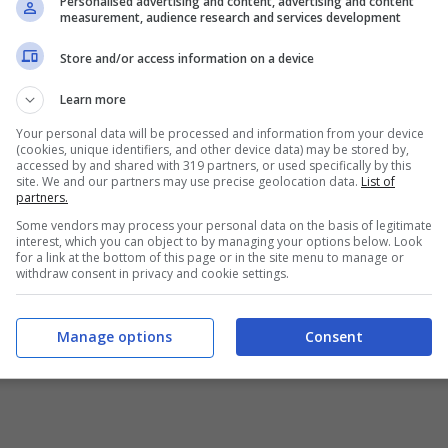
Personalised advertising and content, advertising and content
onari di Piazza Affari che da
measurement, audience research and services development
Store and/or access information on a device
liti più del 20%!
Learn more
n ricco manipolo di titoli in rialzo non solo a
Your personal data will be processed and information from your device
(cookies, unique identifiers, and other device data) may be stored by,
luti davvero lusinghieri. Di chi stiamo
accessed by and shared with 319 partners, or used specifically by this
site. We and our partners may use precise geolocation data.
List of
partners.
nte, si tratta di:
Some vendors may process your personal data on the basis of legitimate
interest, which you can object to by managing your options below. Look
for a link at the bottom of this page or in the site menu to manage or
withdraw consent in privacy and cookie settings.
Manage options
Consent