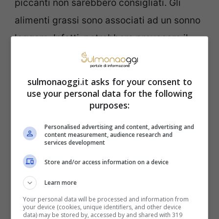
piccanti non sarebbero consigliati. Gli
alimenti grassi sono associati ad un sonno
leggero. Infatti, potrebbero provocare il
reflusso acido, che peggiorerebbe in
posizione supina.
sulmonaoggi.it asks for your consent to
use your personal data for the following
Sai cosa dovresti fare per
purposes:
dormire sonni beati e
Personalised advertising and content, advertising and
content measurement, audience research and
services development
tranquilli? Le abitudini
Store and/or access information on a device
corrette
Learn more
Your personal data will be processed and information from
Ma allora cosa sarebbe meglio fare prima
your device (cookies, unique identifiers, and other device
data) may be stored by, accessed by and shared with 319