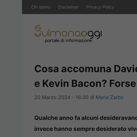
Vai
Chi siamo
Disclaimer
Privacy Policy
al
contenuto
Cosa accomuna David
e Kevin Bacon? Forse 
20 Marzo 2024 - 16:30
di
Maria Zarbo
Qualche anno fa alcuni desideravano m
invece hanno sempre desiderato vive