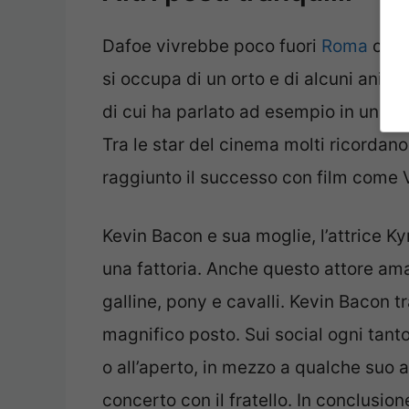
Dafoe vivrebbe poco fuori
Roma
con 
si occupa di un orto e di alcuni animal
di cui ha parlato ad esempio in una r
Tra le star del cinema molti ricorda
raggiunto il successo con film come V
Kevin Bacon e sua moglie, l’attrice K
una fattoria. Anche questo attore ama 
galline, pony e cavalli. Kevin Bacon 
magnifico posto. Sui social ogni tanto
o all’aperto, in mezzo a qualche suo an
concerto con il fratello. In conclus