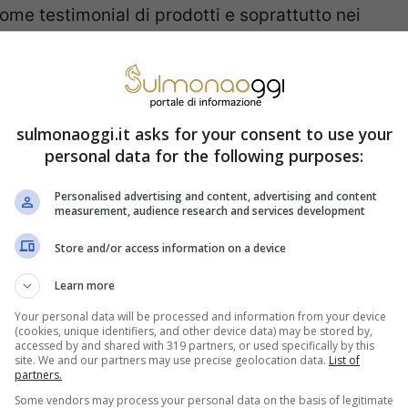
ome testimonial di prodotti e soprattutto nei
ce girl sono spesso al centro dell’attenzione
Beckham possiede nello Oxfordshire varrebbe
a passione per la campagna e l’apicultura di
sulmonaoggi.it asks for your consent to use your
o con un bel gruppo di galline.
personal data for the following purposes:
Personalised advertising and content, advertising and content
e ha ricevuto nella recente Notte degli
measurement, audience research and services development
l cast vi compare anche un attore dalla lunga
Store and/or access information on a device
o abbiamo visto ad esempio in Vivere e morire
Learn more
dapest Hotel, The French Dispatch e in molti
Your personal data will be processed and information from your device
(cookies, unique identifiers, and other device data) may be stored by,
accessed by and shared with 319 partners, or used specifically by this
site. We and our partners may use precise geolocation data.
List of
partners.
Some vendors may process your personal data on the basis of legitimate