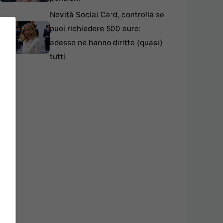
Novità Social Card, controlla se
puoi richiedere 500 euro:
adesso ne hanno diritto (quasi)
tutti