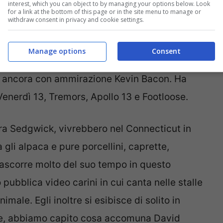
interest, which you can object to by managing your options below. Look
for a link at the bottom of this page or in the site menu to manage or
withdraw consent in privacy and cookie settings.
la moglie, la regista Giada Colagrande, dove
i. Tra i suoi preferiti ci sarebbero
gli alpaca
,
Manage options
Consent
ecente intervista tv con Alessandro Cattelan.
no ancora con ammirazione Kevin Bacon. Ha
enerdì 13, Tremors, Apollo 13 e Footloose.
yra Sedgwick, vivrebbero nel Connecticut in
gli alpaca e pure porcellini, caprette,
trascorre molto del suo tempo in questo
 pubblica video carini in cui canta nelle stalle
imale. Egli inoltre si esibisce di solito in
ione, abbiamo capito cosa accomuna David