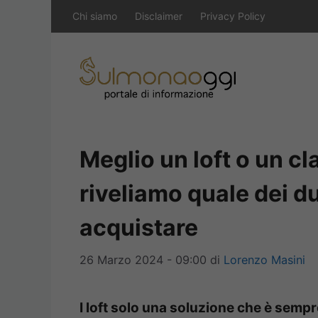
Vai
Chi siamo
Disclaimer
Privacy Policy
al
contenuto
Meglio un loft o un c
riveliamo quale dei d
acquistare
26 Marzo 2024 - 09:00
di
Lorenzo Masini
I loft solo una soluzione che è sempr