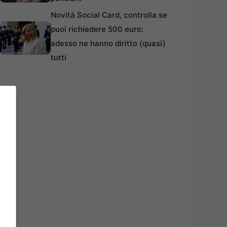
Novità Social Card, controlla se
puoi richiedere 500 euro:
adesso ne hanno diritto (quasi)
tutti