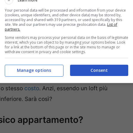
Learn more
 privacy e comfort. Le stanze sono ben
Your personal data will be processed and information from your device
(cookies, unique identifiers, and other device data) may be stored by,
 letto. Le pareti creano spazi riservati. Puoi
accessed by and shared with 319 partners, or used specifically by this
site. We and our partners may use precise geolocation data.
List of
terferenze. Ogni spazio ha una sua identità.
partners.
o coppie.
Some vendors may process your personal data on the basis of legitimate
interest, which you can object to by managing your options below. Look
for a link at the bottom of this page or in the site menu to manage or
withdraw consent in privacy and cookie settings.
nto classico dovrebbe tenere conto di queste
olo del costo, allora potremmo fare una
Manage options
Consent
oft e un appartamento classico entrambi delle
lo stesso
costo
. Anzi, essendo un loft più
feriore. Sarà così?
assico appartamento?