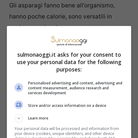
Gli asparagi fanno bene all’organismo,
hanno poche calorie, sono versatili in
cucina: ma alcuni avranno notato un
curioso fenomeno dopo averli consumati.
Ti sarai sicuramente chiesto, almeno una
sulmonaoggi.it asks for your consent to
volta perché, quando si mangia questo
use your personal data for the following
purposes:
alimento la pipì ha un odore strano, quasi
pungente. Ora ti spiego il motivo di questo
Personalised advertising and content, advertising and
content measurement, audience research and
services development
strano fenomeno.
Store and/or access information on a device
Le molecole contenenti zolfo potrebbero
Learn more
essere la principale causa del cattivo
Your personal data will be processed and information from
your device (cookies, unique identifiers, and other device
odore. Ma cosa succede? Dopo aver