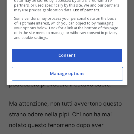
data) may be stored by, accessed by and shared with 319
partners, or used specifically by this site. We and our partners
mangiato gli asparagi inizia la normale
may use precise geolocation data.
List of partners.
Some vendors may process your personal data on the basis
digestione. Proprio in questo momento
of legitimate interest, which you can object to by managing
your options below. Look for a link at the bottom of this page
alcune molecole subiscono delle
or in the site menu to manage or withdraw consent in privacy
and cookie settings.
trasformazioni, grazie al processo di
metabolizzazione. In particolare, si
Consent
trasformano, ad esempio, in metantiolo e
dimetilsofuro. Queste finendo nell’urina,
Manage options
potrebbero provocare il cattivo odore.
Ma attenzione, non tutti avvertono questo
strano odore nella pipì. Chi non ha mai
notato questo fenomeno dopo aver