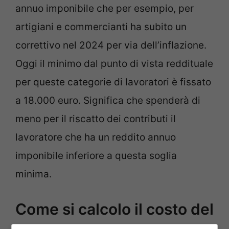
annuo imponibile che per esempio, per
artigiani e commercianti ha subito un
correttivo nel 2024 per via dell’inflazione.
Oggi il minimo dal punto di vista reddituale
per queste categorie di lavoratori è fissato
a 18.000 euro. Significa che spenderà di
meno per il riscatto dei contributi il
lavoratore che ha un reddito annuo
imponibile inferiore a questa soglia
minima.
Come si calcolo il costo del