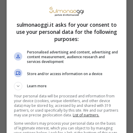
riscatto della laurea
Il calcolo del riscatto varia in base a
sulmonaoggi.it asks for your consent to
quando cadono i periodi dedicati al
use your personal data for the following
purposes:
percorso universitario. Se periodi di studio
antecedenti al 1996, o antecedenti al 2011.
Personalised advertising and content, advertising and
content measurement, audience research and
services development
Una differenza dettata dalla carriera di un
contribuente, se con 18 o più anni di
Store and/or access information on a device
contributi già versati al 31 dicembre 1995
Learn more
o meno. Il costo in questo caso viene
Your personal data will be processed and information from
your device (cookies, unique identifiers, and other device
stabilito con il meccanismo della
data) may be stored by, accessed by and shared with 319
partners, or used specifically by this site. We and our partners
may use precise geolocation data.
List of partners.
cosiddetta riserva matematica. E il
Some vendors may process your personal data on the basis
corrispettivo da pagare viene
of legitimate interest, which you can object to by managing
your options below. Look for a link at the bottom of this page