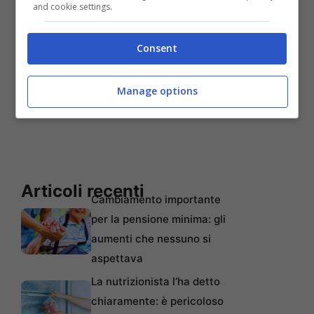
and cookie settings.
Consent
Manage options
Articoli recenti
Cambiamento importante
per la pensione minima: gli
aumenti che nessuno si
aspettava
La nutrizionista l’ha detto
chiaramente: è pericoloso