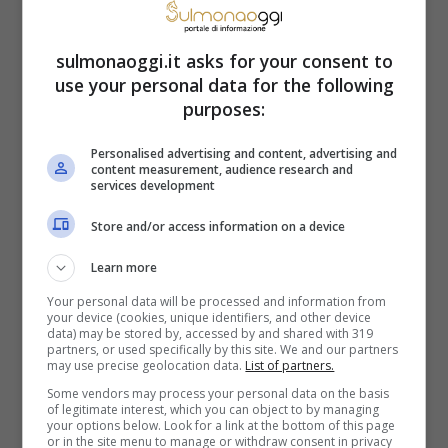
sulmonaoggi.it asks for your consent to
use your personal data for the following
purposes:
Personalised advertising and content, advertising and
content measurement, audience research and
Economia
services development
Pensioni, il vero
Store and/or access information on a device
aumento arriva grazie
Learn more
agli assegni familiari,
Your personal data will be processed and information from
your device (cookies, unique identifiers, and other device
come funziona
data) may be stored by, accessed by and shared with 319
partners, or used specifically by this site. We and our partners
may use precise geolocation data.
List of partners.
Some vendors may process your personal data on the basis
of legitimate interest, which you can object to by managing
your options below. Look for a link at the bottom of this page
or in the site menu to manage or withdraw consent in privacy