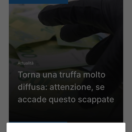
Attualità
Torna una truffa molto
diffusa: attenzione, se
accade questo scappate
11 Gennaio 2024 - 08:30