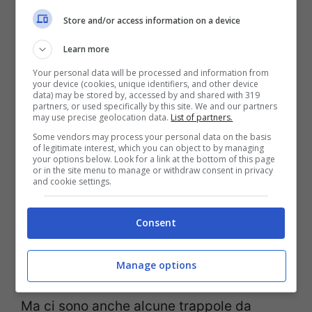
procedura?
Store and/or access information on a device
Learn more
Semplice. Quando la pianta inizia a
Your personal data will be processed and information from
sviluppare fiori. Questi ultimi, infatti,
your device (cookies, unique identifiers, and other device
data) may be stored by, accessed by and shared with 319
partners, or used specifically by this site. We and our partners
distolgono energia dalla pianta, e
may use precise geolocation data.
List of partners.
riducendone la quantità, tutta la pianta ne
Some vendors may process your personal data on the basis
of legitimate interest, which you can object to by managing
trarrà beneficio. Quindi, è questo il segreto
your options below. Look for a link at the bottom of this page
or in the site menu to manage or withdraw consent in privacy
and cookie settings.
per un basilico sempre fresco e rigoglioso.
Grazie a questo passaggio, la pianta avrà
Consent
maggiori possibilità di essere sana e
produttiva.
Manage options
Ma ci sono anche alcune trappole da