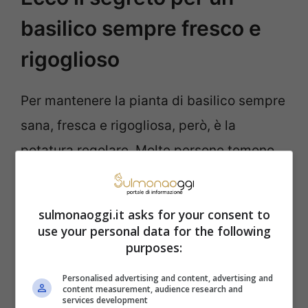
basilico sempre fresco e
rigoglioso
Per mantenere la pianta di basilico sempre
sana, fresca e rigogliosa, però, è la
potatura regolare. Molte persone temono
di tagliare foglie e rametti e, per questo,
rischiano inconsapevolmente di
sulmonaoggi.it asks for your consent to
danneggiare la pianta. Anche nel caso del
use your personal data for the following
purposes:
basilico, la potatura stimola la pianta a
diventare più folta e a produrre più foglie.
Personalised advertising and content, advertising and
content measurement, audience research and
Ma quando bisogna effettuare questa
services development