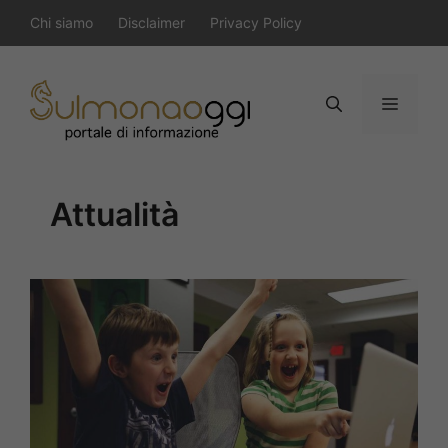
Vai
Chi siamo
Disclaimer
Privacy Policy
al
contenuto
Menu
Attualità