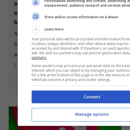
Personalised advertising and content, advertising 
senza finestre: le migliori soluzioni
measurement, audience research and services dev
salvaspazio e i consigli per renderlo
Store and/or access information on a device
luminoso
Learn more
Anche se piccolo e senza finestre, il
Your personal data will be processed and information from
tuo bagno può ugualmente essere
(cookies, unique identifiers, and other device data) may be 
accessed by and shared with 319 partners, or used specifical
site. We and our partners may use precise geolocation data
arredato con stile e modernità. È ...
partners.
Leggi tutto
Some vendors may process your personal data on the basis 
interest, which you can object to by managing your options
for a link at the bottom of this page or in the site menu to 
withdraw consent in privacy and cookie settings.
24 Gennaio 2024 - 20:30
Consent
Manage options