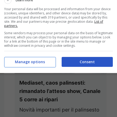
Learn more
Your personal data will be processed and information from your device
(cookies, unique identifiers, and other device data) may be stored by,
accessed by and shared with 319 partners, or used specifically by this
site. We and our partners may use precise geolocation data.
List of
partners.
Some vendors may process your personal data on the basis of legitimate
interest, which you can object to by managing your options below. Look
for a link at the bottom of this page or in the site menu to manage or
withdraw consent in privacy and cookie settings.
Manage options
Consent
Mediaset, caos palinsesti:
rimandato l’atteso show, Canale
5 corre ai ripari
Novità importanti per il palinsesto