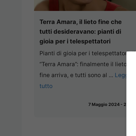
Terra Amara, il lieto fine che
tutti desideravano: pianti di
gioia per i telespettatori
Pianti di gioia per i telespettatori di
“Terra Amara”: finalmente il lieto
fine arriva, e tutti sono al ...
Leggi
tutto
7 Maggio 2024 - 21:30