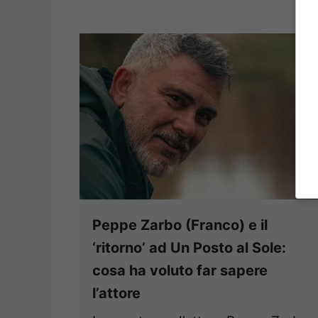
Peppe Zarbo (Franco) e il
‘ritorno’ ad Un Posto al Sole:
cosa ha voluto far sapere
l’attore