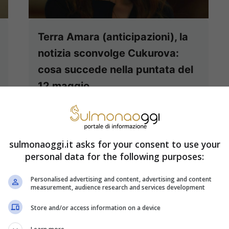
Terra Amara (anticipazioni), la
notizia sconvolge Cukurova:
cosa succede nella puntata del
12 maggio
Le ultime anticipazioni di Terra
Amara rivelano una notizia che
sconvolgerà Cukurova. Succederà
sulmonaoggi.it asks for your consent to use your
personal data for the following purposes:
tutto nella puntata del 12 ...
Leggi
tutto
Personalised advertising and content, advertising and content
measurement, audience research and services development
Store and/or access information on a device
7 Maggio 2024 - 08:00