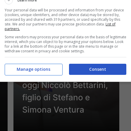
Learn more
25 Novembre 2023 - 17:00
Your personal data will be processed and information from your device
(cookies, unique identifiers, and other device data) may be stored by,
accessed by and shared with 319 partners, or used specifically by this
site. We and our partners may use precise geolocation data.
List of
partners.
Some vendors may process your personal data on the basis of legitimate
interest, which you can object to by managing your options below. Look
for a link at the bottom of this page or in the site menu to manage or
Spettacolo
withdraw consent in privacy and cookie settings.
Fisico scultoreo e
Manage options
Consent
capelli lunghi: com’è
oggi Niccolò Bettarini,
figlio di Stefano e
Simona Ventura