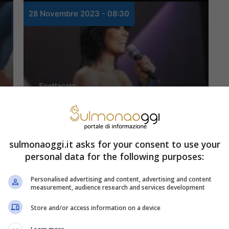
28 Novembre 2023 - 08:30
Spettacolo
Qui era al suo
secondo Sanremo,
sulmonaoggi.it asks for your consent to use your
oggi ha 73 anni ed è
personal data for the following purposes:
una donna amatissima
Personalised advertising and content, advertising and content
measurement, audience research and services development
della TV
Store and/or access information on a device