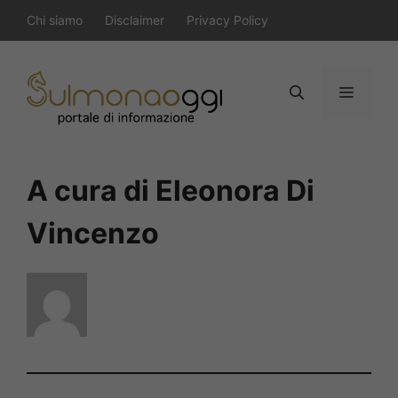
Vai
Chi siamo
Disclaimer
Privacy Policy
al
contenuto
Menu
A cura di Eleonora Di
Vincenzo