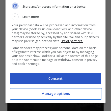
Store and/or access information on a device
16 Dicembre 2023 - 12:00
Learn more
Your personal data will be processed and information from
your device (cookies, unique identifiers, and other device
data) may be stored by, accessed by and shared with 319
partners, or used specifically by this site. We and our partners
may use precise geolocation data.
List of partners.
Some vendors may process your personal data on the basis
of legitimate interest, which you can object to by managing
Spettacolo
your options below. Look for a link at the bottom of this page
or in the site menu to manage or withdraw consent in privacy
Antonella Clerici cambia
and cookie settings.
look per il gran finale di
Consent
The Voice Kids: cosa ha
Manage options
fatto ai capelli