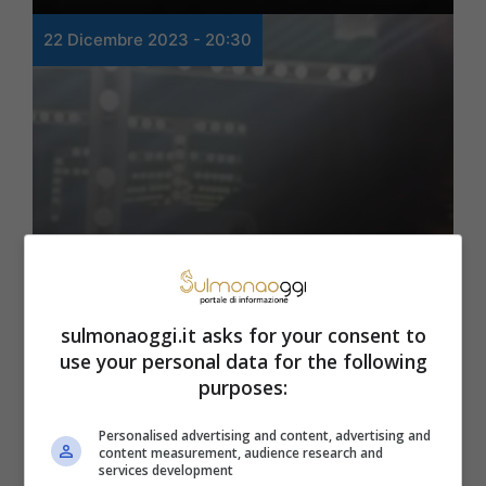
22 Dicembre 2023 - 20:30
Spettacolo
Striscia la Notizia, la
sulmonaoggi.it asks for your consent to
use your personal data for the following
velina Cosmary ci dà un
purposes:
taglio: il nuovo look
Personalised advertising and content, advertising and
content measurement, audience research and
services development